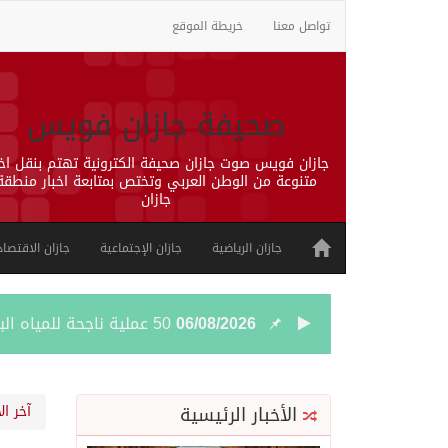
تواصل معنا
خريطة الموقع
صحيفة جازان فويس
جازان فويس صوت جازان صحيفة الكترونية تهتم بنقل اخب
متنوعة من الوطن العربي وتختص بمتابعة اخبار منطقة
جازان
جازان الرياضية
جازان الإجتماعية
جازان الاقتصاد
06/08/2026
50 عملية ناجحة للمياه البيضاء ضمن مشروع “عون” في جازان
06/08/2026
“الشؤون الإسلامية” في جازان تنفذ أكثر من (48) ألف جولة رقا
الأخبار الرئيسية
آخر ال
06/08/2026
حرس الحدود بجازان يقيم 