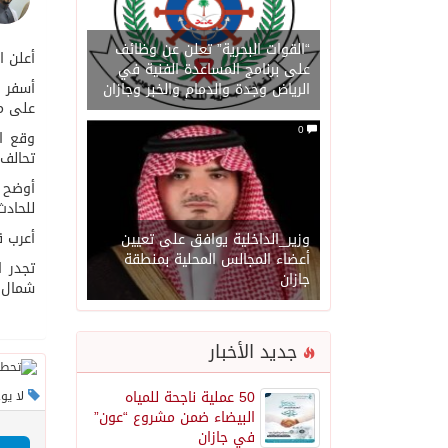
“القوات البحرية” تعلن عن وظائف
أعلن الجي
على برنامج المساعدة الفنية في
أسفر ا
الرياض وجدة والدمام والخبر وجازان
على مت
0
وقع ال
تحالف 
أوضح ا
للحادث
أعرب ق
وزير_الداخلية يوافق على تعيين
أعضاء المجالس المحلية بمنطقة
جازان
شمال ب
جديد الأخبار
50 عملية ناجحة للمياه
لا يو
البيضاء ضمن مشروع “عون”
في جازان