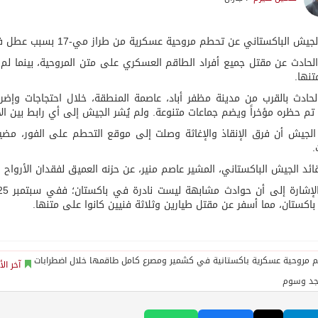
ش الباكستاني عن تحطم مروحية عسكرية من طراز مي-17 بسبب عطل فني في منطقة كشمير الباكستانية.
لحادث عن مقتل جميع أفراد الطاقم العسكري على متن المروحية، بينما لم
نها.
حادث بالقرب من مدينة مظفر أباد، عاصمة المنطقة، خلال احتجاجات وإضر
تم حظره مؤخراً ويضم جماعات متنوعة. ولم يُشر الجيش إلى أي رابط بين الا
لجيش أن فرق الإنقاذ والإغاثة وصلت إلى موقع التحطم على الفور، مضيف
.
ائد الجيش الباكستاني، المشير عاصم منير، عن حزنه العميق لفقدان الأرواح و
اكستان، مما أسفر عن مقتل طيارين وثلاثة فنيين كانوا على متنها.
آخر الأ
جد وسوم