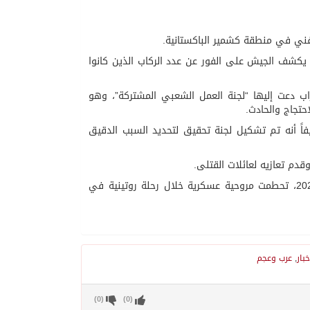
 يكشف الجيش على الفور عن عدد الركاب الذين كانوا
اب دعت إليها “لجنة العمل الشعبي المشتركة”، وهو
حتجاج والحادث.
اً أنه تم تشكيل لجنة تحقيق لتحديد السبب الدقيق
قدم تعازيه لعائلات القتلى.
تجدر الإشارة إلى أن حوادث مشابهة ليست نادرة في باكستان؛ ففي سبتمبر 2025، تحطمت مروحية عسكرية خلال رحلة روتينية في
خبار
,
عرب وعجم
)
0
(
)
0
(