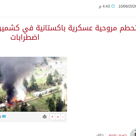
10/06/202
4:43 م
م قلنديا ويعتقل 11 فلسطينياً بالضفة
حطم مروحية عسكرية باكستانية في كشمير
من النفط الخام بلغ 3.46 مليارات برميل عام 2025
اضطرابات
بولا يتسارع في الكونغو ويتجاوز قدرات الاستجابة
مب يرد على تقارير نفاد الصواريخ الدقيقة بعد حرب إيران والبنتاغون
تعرض نظم وتقنيات الري الزراعية
لاثة مواطنين لتبرعهم بأجزاء من أعضائهم
0
+
=
-
ان
حسين صيرم
: جازان