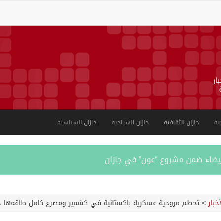
ار
ية
جازان الثقافية
جازان السياحية
جازان السياسية
بية على الجوامع والمساجد خلال شهر يوليو 2026م
أخبار
>
تحطم مروحية عسكرية باكستانية في كشمير ومصرع كامل طاقمها خ
ورشة عمل لمزاولي الصيد والأنشطة البحرية عن خدمات بوابة “زاول