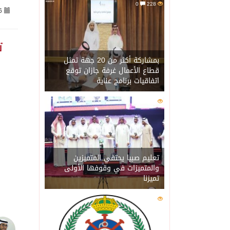
0
228
6
06/08/2026
الاحتلال يهدم محالاً تجارية في مخي
ت
06/08/2026
الهيئة العامة للإحصاء: إنتاج المملكة 
بمشاركة أكثر من 20 جهة تمثل
قطاع الأعمال غرفة جازان توقع
اتفاقيات برنامج عناية
06/08/2026
«الصحة العالمية» تحذر: إي
0
202
06/08/2026
«لدينا كميات هائلة».. ترا
06/08/2026
مركز “استدامة” بجازان يس
تعليم صبيا يحتفي المتميزين
والمتميزات في وقوفها الأولى
تميزنا
06/08/2026
أمير منطقة جازان يكرّم ث
0
201
06/08/2026
القبض على مواطن لنقله (11) مخالفًا لنظام أمن الحدود بمنطقة جاز