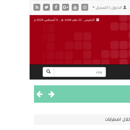
الدخول | التسجيل
الخميس , 22 صفر 1448 هـ ,
6 أغسطس 2026 م
لال اضطرابات
”