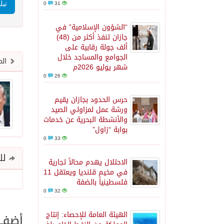
0
31
تيل
“الشؤون الإسلامية” في
جازان تنفذ أكثر من (48)
ألف جولة رقابية على
الجوامع والمساجد خلال
الم
شهر يوليو 2026م
0
26
حرس الحدود بجازان يقيم
ورشة عمل لمزاولي الصيد
والأنشطة البحرية عن خدمات
بوابة “زاول”
0
33
للم
الاحتلال يهدم محالاً تجارية
في مخيم قلنديا ويعتقل 11
فلسطينياً بالضفة
0
32
الهيئة العامة للإحصاء: إنتاج
أضف ت