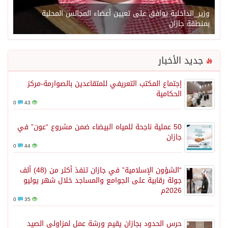
وزير_الداخلية يوافق على تعيين أعضاء المجالس المحلية
بمنطقة جازان
جديد الأخبار
إجتماع المكتب التعريفي للمتقاعدين بالصوارمة-مركز
الحكامية
0
43
50 عملية ناجحة للمياه البيضاء ضمن مشروع “عون” في
جازان
0
44
“الشؤون الإسلامية” في جازان تنفذ أكثر من (48) ألف
جولة رقابية على الجوامع والمساجد خلال شهر يوليو
2026م
0
35
حرس الحدود بجازان يقيم ورشة عمل لمزاولي الصيد