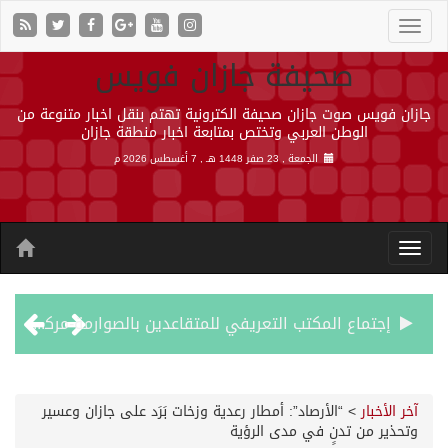
صحيفة جازان فويس
جازان فويس صوت جازان صحيفة الكترونية تهتم بنقل اخبار متنوعة من
الوطن العربي وتختص بمتابعة اخبار منطقة جازان
الجمعة , 23 صفر 1448 هـ ,
7 أغسطس 2026 م
إجتماع المكتب التعريفي للمتقاعدين بالصوارمة-مركز الحكامية
50 عملية ناجحة للمياه البيضاء ضمن مشروع “عون” في جازان
آخر الأخبار
>
“الأرصاد”: أمطار رعدية وزخات بَرَد على جازان وعسير
وتحذير من تدنٍ في مدى الرؤية
“الشؤون الإسلامية” في جازان تنفذ أكثر من (48) ألف جولة رقابية على الجوامع والمساجد خلال شهر يوليو 2026م