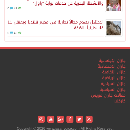
والأنشطة البحرية عن خدمات بوابة “زاول”
0
49
الاحتلال يهدم محالاً تجارية في مخيم قلنديا ويعتقل 11
فلسطينياً بالضفة
0
40
جازان الإجتماعية
جازان الاقتصادية
جازان الثقافية
جازان الرياضية
جازان السياحية
جازان السياسية
مقالات جازان فويس
كاركتير
Copyright © 2026 www.jazanvoice.com All Rights Reserved.