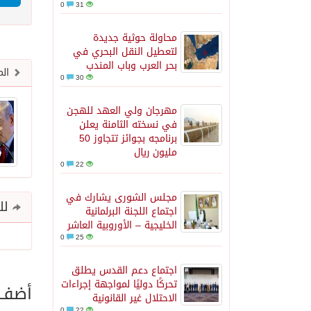
0
31
محاولة حوثية جديدة
لتعطيل النقل البحري في
بحر العرب وباب المندب
الم
0
30
مهرجان ولي العهد للهجن
في نسخته الثامنة يعلن
برنامجه بجوائز تتجاوز 50
مليون ريال
0
22
مجلس الشورى يشارك في
للم
اجتماع اللجنة البرلمانية
الخليجية – الأوروبية العاشر
0
25
اجتماع دعم القدس يطلق
تحركًا دوليًا لمواجهة إجراءات
أضف ت
الاحتلال غير القانونية
0
22