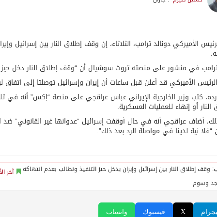
رئيس الأميركي دونالد ترامب، الثلاثاء، إن وقف إطلاق النار بين إسرائيل وإيران
ه.
رامب في منشور على منصته تروث سوشيال أن “وقف إطلاق النار دخل حيز التن
لرئيس الأميركي قد أعلن قبل ساعات أن إيران وإسرائيل توصلتا إلى اتفاق لو
ه، كتب وزير الخارجية الإيراني عباس عراقجي على منصة “إكس” أنه في 
 النار أو إنهاء للعمليات العسكرية.
ك، أضاف عراقجي أنه في حال أوقفت إسرائيل “عدوانها غير القانوني” ضد الش
“فلا نية لدينا في مواصلة الرد بعد ذلك”.
آخر الأ
جد وسوم
يجرام
X
فيسبوك
واتساب