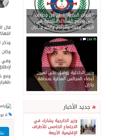
“القوات البحرية” تعلن عن وظائف
على برنامج المساعدة الفنية في
الرياض وجدة والدمام والخبر وجازان
قال ال
انتهاك
0
199
وذكر ت
وكان ا
وفي رد
لإطلاق
وزير_الداخلية يوافق على تعيين
ومع ذل
أعضاء المجالس المحلية بمنطقة
طهران 
جازان
جديد الأخبار
لا يو
وزير الخارجية يشارك في
الاجتماع الخامس للأطراف
الإقليمية الأربعة
تيل