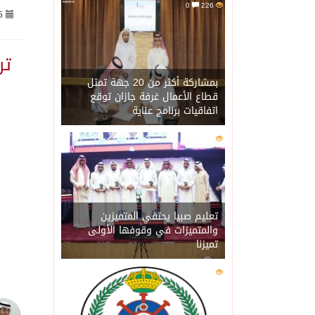
0
226
5
06/08/2026
مجلس الشورى يشارك في اجت
تر
06/08/2026
اجتماع دعم القدس يطلق تحر
بمشاركة أكثر من 20 جهة تمثل
قطاع الأعمال غرفة جازان توقع
اتفاقيات برنامج عناية
06/08/2026
وزير الخارجية يجدد موقف
0
201
05/08/2026
الملك سلمان يوافق على منح وسام ا
05/08/2026
الهيئة العامة للطرق: إصدار 5500 تصريح لتنظيم الأعمال على شبكة الطرق 
تعليم صبيا يحتفي المتميزين
والمتميزات في وقوفها الأولى
تميزنا
05/08/2026
إيران تخفف موقفها بشأن 
0
201
05/08/2026
البرلمان العربي يدين مجا