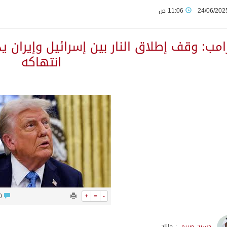
24/06/202
11:06 ص
ماع اللجنة البرلمانية الخليجية – الأوروبية العاشر
امب: وقف إطلاق النار بين إسرائيل وإيران ي
كًا دوليًا لمواجهة إجراءات الاحتلال غير القانونية
انتهاكه
 المملكة الثابت: القدس الشرقية عاصمة فلسطين
لملك عبدالعزيز لـ200 متبرع بأعضائهم
في يوليو
“هرمز” وتدرس مشاركة أوروبية في إزالة الألغام
0
+
=
-
زر الاحتلال ويطالب مجلس الأمن بإجراءات ملزمة
حسين صيرم
: جازان