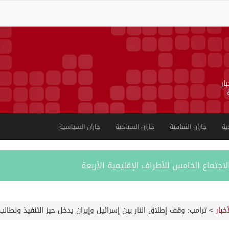
ار
ية
جازان الثقافية
جازان السياحية
جازان السياسية
لاجتماع الخامس للأطراف الإقليمية الأربعة
ل النقل البحري في بحر العرب وباب المندب
أخبار
>
ترامب: وقف إطلاق النار بين إسرائيل وإيران يدخل حيز التنفيذ ونطالب
خته الثامنة يعلن برنامجه بجوائز تتجاوز 50 مليون ريال