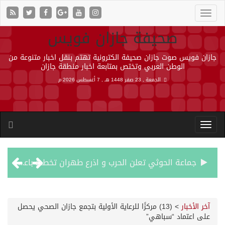
صحيفة جازان فويس
جازان فويس صوت جازان صحيفة الكترونية تهتم بنقل اخبار متنوعة من
الوطن العربي وتختص بمتابعة اخبار منطقة جازان
الجمعة , 23 صفر 1448 هـ ,
7 أغسطس 2026 م
جماعة الحوثي تعلن الحرب و اذرع طهران تخطط باعمال ارهابية واسعة تطال دول الشرق الاوسط
قمة سعودية – تركية – باكستانية في جدة
آخر الأخبار
>
(13) مركزًا للرعاية الأولية بتجمع جازان الصحي يحصل
على اعتماد “سباهي”
مقتل شخصين وإصابة 14 إثر انفجار عبوة ناسفة داخل حافلة في ريف دمشق