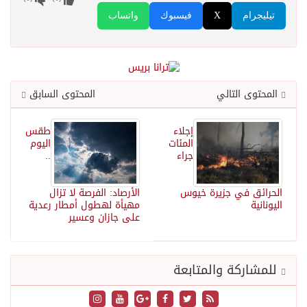
تيليجرام
X
فيسبوك
واتساب
المحتوى التالي
المحتوى السابق
إجلاء
طقس
المئات
اليوم
جراء
..
الحرائق في جزيرة خيوس
الأرصاد: الفرصة لا تزال
اليونانية
مهيأة لهطول أمطار رعدية
على جازان وعسير
للمشاركة والمتابعة