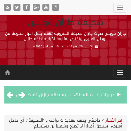
صحيفة جازان فويس
جازان فويس صوت جازان صحيفة الكترونية تهتم بنقل اخبار متنوعة من
الوطن العربي وتختص بمتابعة اخبار منطقة جازان
الإثنين , 26 صفر 1448 هـ ,
10 أغسطس 2026 م
دوريات إدارة المجاهدين بمنطقة جازان تقبض على مقيم لنقله مخالفين لنظام أمن الحدود
حرس الحدود ينفذ مبادرة لتنظيف قاع البحر في منطقة جازان
آخر الأخبار
>
خامنئي يصف تهديدات ترامب بـ “السخيفة”: أي تدخل
أميركي سيلحق أضراراً لا تُصلح وشعبنا لن يستسلم
وصول الدفعة الثانية والسبعين من العائدين الفلسطينيين إلى رفح