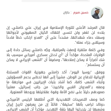
حسين صيرم
: جازان
قال المرشد الأعلى للثورة الإسلامية في إيران، علي خامنئي، إن
بلاده لن تغفر ولن تنسى انتهاك الكيان الصهيوني لأجوائها
وسفك دماء شهدائها، مشدداً على أن “العدو ارتكب خطأ فادحاً
وسيلقى جزاء عمله”.
وفي كلمة متلفزة وُصفت بالمرتقبة، وجّه خامنئي رسائل حادة إلى
الولايات المتحدة، مؤكداً أن “أي تدخل عسكري أميركي سيسبب بلا
شك أضراراً لا يمكن إصلاحها”، ومضيفاً أن “الشعب الإيراني لا يمكن
أن يستسلم”.
ووفق، “روسيا اليوم”، أكد خامنئي جهوزية القوات المسلحة
الإيرانية للدفاع عن الوطن، مشيراً إلى أنها تحظى بدعم المسؤولين
وأبناء الشعب كافة، كما أشاد بثبات الإيرانيين في مواجهة ما
وصفه بـ”العدوان الغبي والخبيث” من جانب إسرائيل، معتبراً
صمودهم دليلاً على نضج الأمة وقوة عقلانيتها وروحها المعنوية.
كما وصف التصريحات التهديدية التي أطلقها الرئيس الأميركي
دونالد ترامب بأنها “سخيفة”، قائلاً إن من يعرفون تاريخ إيران
وشعبها لن يتحدثوا إليها بلغة التهديد، مؤكداً أن الشعب الإيراني