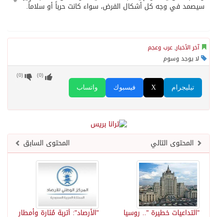
سيصمد في وجه كل أشكال الفرض، سواء كانت حرباً أو سلاماً.
آخر الأخبار
,
عرب وعجم
لا يوجد وسوم
)
0
(
)
0
(
تيليجرام
X
فيسبوك
واتساب
المحتوى التالي
المحتوى السابق
"التداعيات خطيرة ".. روسيا
"الأرصاد": أتربة مُثارة وأمطار