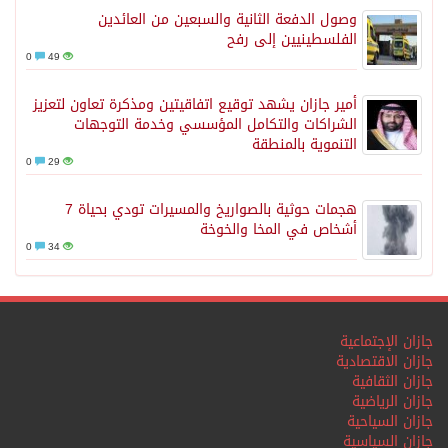
وصول الدفعة الثانية والسبعين من العائدين
الفلسطينيين إلى رفح
0
49
أمير جازان يشهد توقيع اتفاقيتين ومذكرة تعاون لتعزيز
الشراكات والتكامل المؤسسي وخدمة التوجهات
التنموية بالمنطقة
0
29
هجمات حوثية بالصواريخ والمسيرات تودي بحياة 7
أشخاص في المخا والخوخة
0
34
جازان الإجتماعية
جازان الاقتصادية
جازان الثقافية
جازان الرياضية
جازان السياحية
جازان السياسية