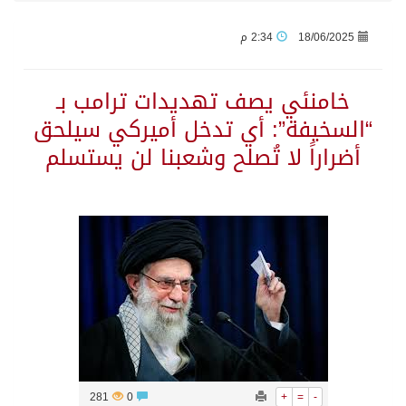
18/06/2025
2:34 م
أمير جازان يشهد توقيع اتفاقيتين ومذكرة تعاون لتعزيز الشراكات والتكامل المؤسسي وخدمة التوجهات التنموية بالمنطقة
خامنئي يصف تهديدات ترامب بـ
هجمات حوثية بالصواريخ والمسيرات تودي بحياة 7 أشخاص في المخا والخوخة
“السخيفة”: أي تدخل أميركي سيلحق
أضراراً لا تُصلح وشعبنا لن يستسلم
سوريا وروسيا تتوصلان إلى مذكرة تفاهم تحسم مصير قاعدتَي حميميم وطرطوس
رئيس مجلس إدارة “موهبة” يهنئ القيادة بتصدّر المملكة نتائج أولمبياد العلوم النووية الدولي إنسو 2026
وزارة الطاقة: أرامكو تُخمد حريقاً في مصفاة جازان دون إصابات
رئيس مجلس إدارة «موهبة» يهنئ القيادة بتصدّر المملكة نتائج أولمبياد العلوم النووية الدولي ونجاح استضافته
جازان.. موطن الفواكه الاستوائية ونموذج وطني للتنمية الزراعية المستدامة
281
0
+
=
-