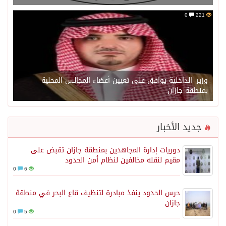
0
221
وزير_الداخلية يوافق على تعيين أعضاء المجالس المحلية
بمنطقة جازان
جديد الأخبار
دوريات إدارة المجاهدين بمنطقة جازان تقبض على
مقيم لنقله مخالفين لنظام أمن الحدود
0
6
حرس الحدود ينفذ مبادرة لتنظيف قاع البحر في منطقة
جازان
0
5