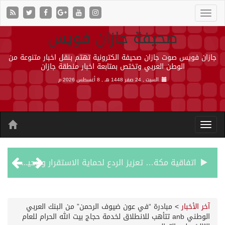
صحيفة جازان فويس
جازان فويس صوت جازان صحيفة الكترونية تهتم بنقل اخبار متنوعة من
الوطن العربي وتختص بمتابعة اخبار منطقة جازان
السبت , 24 صفر 1448 هـ ,
8 أغسطس 2026 م
اتفاقية مكة… تعزيز الردع لحماية الاستقرار وترحيب اقليمي ودولي بها
الجيش اليمني ينفذ عملية عسكرية ضد الحوثيين رداً على هجماتهم
آخر الأخبار
>
مبادرة “في عون ضيوف الرحمن” من البنك العربي
الوطني anb تتأهب للانطلاق لخدمة حجاج بيت الله الحرام للعام
السديس: اتفاقية مكة تجسد مكانة المملكة الدينية وريادتها الحضارية والعالمية