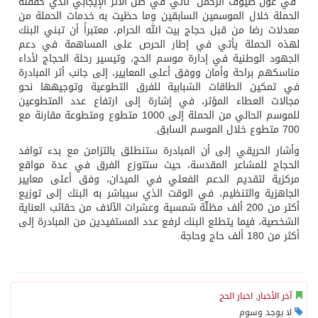
“في عون ضيوف الرحمن” تأتي في ظل الأثر الإيجابي الذي حققته
الحملة خلال الموسمين السابقين وما حظيت به خدمات الحملة من
معدلات رضا من قبل حجاج بيت الله الحرام، معتبراً أن تبني البنك
لهذه الحملة يأتي في إطار الحرص على المساهمة في دعم
الجهود الوطنية في إدارة موسم الحج، وتيسير رحلة الحجاج لأداء
مناسكهم براحة وأمان ووفق أعلى المعايير، إلى جانب أثر المبادرة
في تمكين الطاقات الشبابية للفرق التطوعية وتوجيهها نحو
مجالات العطاء المؤثر، في إشارة إلى ارتفاع عدد المتطوعين
للموسم الحالي من الحملة إلى 1000 متطوع ومتطوعة مقارنة مع
700 متطوع خلال الموسم السابق.
وأشار الحريقي إلى أن المبادرة ستنطلق بالتزامن مع بدء توافد
الحجاج للمشاعر المقدسة، حيث ستتوزع الفرق في عدة مواقع
مركزية لتقديم الدعم الفعلي في الميدان، وفق أعلى معايير
الجاهزية والتنظيم، في الوقت الذي سيباشر به البنك إلى توزيع
أكثر من 200 ألف مظلّة شمسية وعشرات الآلاف من حقائب العناية
الشخصية، فيما يتطلع البنك لرفع عدد المستفيدين من المبادرة إلى
أكثر من 180 ألف حاج وحاجة.
آخر الأخبار
,
اخبار الحج
لا يوجد وسوم