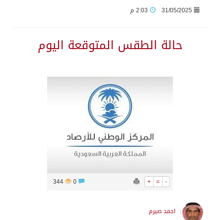
31/05/2025
2:03 م
الاحتلال يهدم محالاً تجارية في مخيم قلنديا ويعتقل 11 فلسطينياً بالضفة
حالة الطقس المتوقعة اليوم
الهيئة العامة للإحصاء: إنتاج المملكة من النفط الخام بلغ 3.46 مليارات برميل عام 2025
«الصحة العالمية» تحذر: إيبولا يتسارع في الكونغو ويتجاوز قدرات الاستجابة
«لدينا كميات هائلة».. ترامب يرد على تقارير نفاد الصواريخ الدقيقة بعد حرب إيران والبنتاغون يلتزم الصمت
مركز “استدامة” بجازان يستعرض نظم وتقنيات الري الزراعية
أمير منطقة جازان يكرّم ثلاثة مواطنين لتبرعهم بأجزاء من أعضائهم
344
0
+
=
-
القبض على مواطن لنقله (11) مخالفًا لنظام أمن الحدود بمنطقة جازان
احمد صيرم