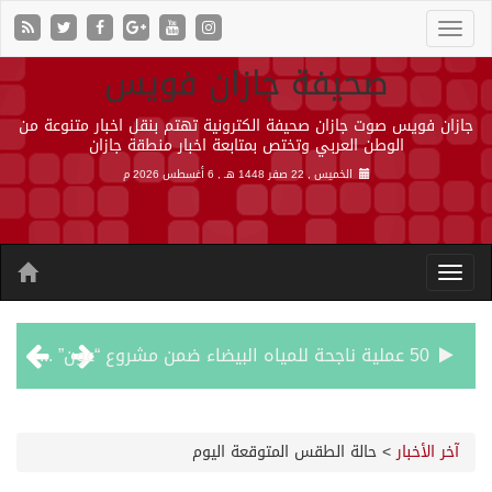
صحيفة جازان فويس
جازان فويس صوت جازان صحيفة الكترونية تهتم بنقل اخبار متنوعة من
الوطن العربي وتختص بمتابعة اخبار منطقة جازان
الخميس , 22 صفر 1448 هـ ,
6 أغسطس 2026 م
50 عملية ناجحة للمياه البيضاء ضمن مشروع “عون” في جازان
“الشؤون الإسلامية” في جازان تنفذ أكثر من (48) ألف جولة رقابية على الجوامع والمساجد خلال شهر يوليو 2026م
آخر الأخبار
>
حالة الطقس المتوقعة اليوم
حرس الحدود بجازان يقيم ورشة عمل لمزاولي الصيد والأنشطة البحرية عن خدمات بوابة “زاول”