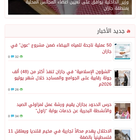
وزير_الداخلية يوافق على تعيين أعضاء المجالس المحلية
بمنطقة جازان
جديد الأخبار
50 عملية ناجحة للمياه البيضاء ضمن مشروع “عون” في
جازان
0
32
“الشؤون الإسلامية” في جازان تنفذ أكثر من (48) ألف
جولة رقابية على الجوامع والمساجد خلال شهر يوليو
2026م
0
26
حرس الحدود بجازان يقيم ورشة عمل لمزاولي الصيد
والأنشطة البحرية عن خدمات بوابة “زاول”
0
34
الاحتلال يهدم محالاً تجارية في مخيم قلنديا ويعتقل 11
فلسطينياً بالضفة