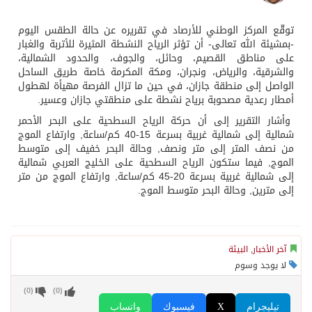
توقّع المركز الوطني للأرصاد في تقريره عن حالة الطقس اليوم
-بمشيئة الله تعالى- أن تؤثر الرياح النشطة المثيرة للأتربة والغبار
على مناطق القصيم، وحائل، والجوف، والحدود الشمالية،
والشرقية، والرياض، ونجران، ومكة المكرمة خاصة طريق الساحل
الواصل إلى منطقة جازان، في حين ما تزال الفرصة مهيأة لهطول
أمطار رعدية مصحوبة برياح نشطة على منطقتي جازان وعسير.
وأشار التقرير إلى أن حركة الرياح السطحية على البحر الأحمر
شمالية إلى شمالية غربية بسرعة 15-40 كم/ساعة, وارتفاع الموج
من نصف المتر إلى متر ونصف, وحالة البحر خفيف إلى متوسط
الموج, فيما ستكون الرياح السطحية على الخليج العربي شمالية
إلى شمالية غربية بسرعة 20-45 كم/ساعة, وارتفاع الموج من متر
إلى مترين, وحالة البحر متوسط الموج.
آخر الأخبار
,
البيئة
لا يوجد وسوم
)
0
(
)
0
(
تيليجرام
X
فيسبوك
واتساب