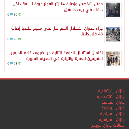
مقتل شخصين وإصابة 14 إثر انفجار عبوة ناسفة داخل
حافلة في ريف دمشق
0
30
جراء عدوان الاحتلال المتواصل على مخيم قلنديا إصابة
48 فلسطينيًا
0
23
اكتمال استقبال الدفعة الثانية من ضيوف خادم الحرمين
الشريفين للعمرة والزيارة في المدينة المنورة
0
23
جازان الإجتماعية
جازان الاقتصادية
جازان الثقافية
جازان الرياضية
جازان السياحية
جازان السياسية
مقالات جازان فويس