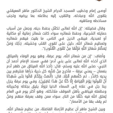
أوصى إمام وخطيب المسجد الحرام الشيخ الدكتور ماهر المعيقلي
بتقوى الله وعبادته، والتقرب إليه بطاعته بما يرضيه وتجنب
مساخطه ومناهيه.
وقال فضيلته: “إن الله تعالى تكفّل بحفظ دينه، وجعل من أسباب
حمايته الشرعية، وحفظ شعائره سواء كانت شعائر زمانية أو مكانية
أو تعبدية، فيبقى الدين في الناس، ما بقيت فيهم شعائره
وتعظيم شعائر الله، دليل على تقوى القلب وخشيته، (ذَلِكَ وَمَنْ
يُعَظِّمُ شَعَائِرَ اللَّهِ فَإِنَّهَا مِنْ تَقْوَى الْقُلُوبِ)”.
وأضاف: “إن من شعائر الله، يوم عرفة، وهو يوم الوفاء بالميثاق
الذي أخذه الله تعالى على بني آدم؛ ففي مسند الإمام أحمد أن
النبي- صلى الله عليه وسلم- قال: (أخذ الله الميثاق من ظهر آدم
بنعمان – يعني عرفة – فأخرج مِنْ صُلْبِه كل ذرية ذرأها فنثرهم بين
يديه كالذَّر ، ثم كلَّمهم قُبُلًا، قال: (أَلَسْتُ بِرَبِّكُمْ قَالُوا بَلَى شَهِدْنَا
أَنْ تَقُولُوا يَوْمَ الْقِيَامَةِ إِنَّا كُنَّا عَنْ هَذَا غَافِلِينَ)، وفي يوم عرفة ينزل
ربنا جل في علاه إلى السماء الدنيا نزولًا يليق بجلاله وكبريائه
وعظمته فيباهي بأهل الموقف ملائكته، وهو أكثر يوم في العام
يُعتق الله فيه خَلْقًا من النار، سواء ممن وقف بعرفة منهم ومَنْ
لم يقف بها من الأمصار”.
وبين الشيخ ماهر أن عظيم الأزمنة الفاضلة، من عظيم شعائر الله،