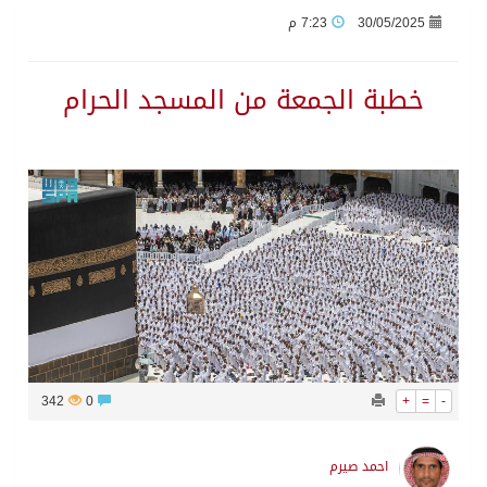
30/05/2025
7:23 م
جراء عدوان الاحتلال المتواصل على مخيم قلنديا إصابة 48 فلسطينيًا
خطبة الجمعة من المسجد الحرام
اكتمال استقبال الدفعة الثانية من ضيوف خادم الحرمين الشريفين للعمرة والزيارة في المدينة المنورة
التحالف: إصابة (11) مدنياً في نجران نتيجة اعتداءات حوثية إرهابية
التحالف يعزي الحكومة اليمنية في استشهاد قوات يمنية جراء هجوم حوثي غادر
مصدر سعودي مسؤول: تنسيق بين الميليشيات الحوثية والعراقية وإيران للإعداد لاعتداءات تستهدف المملكة
حالة الطقس المتوقعة اليوم في المملكة
342
0
+
=
-
إجتماع المكتب التعريفي للمتقاعدين بالصوارمة-مركز الحكامية
احمد صيرم