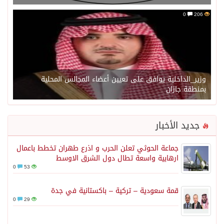
0
206
وزير_الداخلية يوافق على تعيين أعضاء المجالس المحلية
بمنطقة جازان
جديد الأخبار
جماعة الحوثي تعلن الحرب و اذرع طهران تخطط باعمال
ارهابية واسعة تطال دول الشرق الاوسط
0
53
قمة سعودية – تركية – باكستانية في جدة
0
29