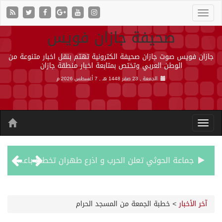
صحيفة جازان فويس
جازان فويس صوت جازان صحيفة الكترونية تهتم بنقل اخبار متنوعة من
الوطن العربي وتختص بمتابعة اخبار منطقة جازان
الجمعة , 23 صفر 1448 هـ ,
7 أغسطس 2026 م
جماعة الحوثي تعلن الحرب و اذرع طهران تخطط باعمال ارهابية واسعة تطال دول الشرق الاوسط
قمة سعودية – تركية – باكستانية في جدة
آخر الأخبار
>
خطبة الجمعة من المسجد الحرام
مقتل شخصين وإصابة 14 إثر انفجار عبوة ناسفة داخل حافلة في ريف دمشق