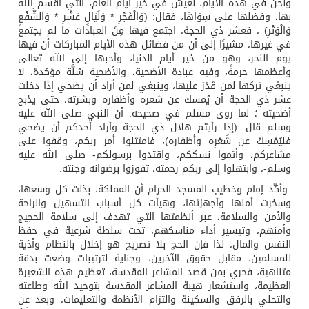
ونحن في هذه الأيام، نعيش في خير أيام العام، التي أقسم الله
بها، وفضلها على سِوَاهَا، فقال: (وَالْفَجْرِ * وَلَيَالٍ عَشْرِ * وَالشَّفْعِ
وَالْوَتْرِ) ، فعشر ذي الحجة، اجتمع فيها مِنَ العبادات ما لم يجتمع
في غيرها، مشيرًا إلى أن من فضائل هذه الأيام المباركات أن فيها
يوم النحر، وهو من خير أيام الدنيا، وأحبها إلى الله تعالى
وأعظمها حرمةً، وفيه عبادة الأضحية، والأضحية سُنَّة مؤكدة، لا
ينبغي تركها لمن قَدَرَ عليها، وينبغي لمن أراد أن يضحي إذا دخلت
عشر ذي الحجة أن يُمسك عن شعره وأظفاره وبشرته، حتى يذبح
أضحيته ؛ لما روى مسلم في صحيحه: أن النبي صلى الله عليه
وسلم قال: (إذا رأيتم هلال ذي الحجة وأراد أحدكم أن يضحي
فليُمْسِكُ عن شَعْرِه وأظفاره)، فامتثلوا أمر ربكم، وقفوا على
مشاعركم، وأتموا نسككم، واقتدوا برسولكم- صلى الله عليه
وسلم-، وابتهلوا إلى ربكم رحمته، تفوزوا برضوانه وجنته.
وأكّد إمام وخطيب المسجد الحرام أن المملكة، بذلت كل وسعها،
وسخرت أمنها وأجهزتها، وهيأت كل أسباب التسهيل والراحة
والأمن والسلامة، عبر أنظمتها التي تهدف إلى سلامة الحجيج
وأمنهم، وتيسير أداء مناسكهم، تحت سلطة شرعية في حفظ
النفس والمال، لذا فإن الحج بلا تصريح هو إخلال بالنظام وأذية
للمسلمين، مقابل حقوق الآخرين، وجناية لترتيبات وضعت بدقة
متناهية، فحري بمن قصد المشاعر المقدسة، تعظيم هذه الشعيرة
العظيمة، واستشعار هيبة المشاعر المقدسة بتوحيد الله وطاعته
والتحلي بالرفق والسكينة والتزام الأنظمة والتعليمات، وبعد عن