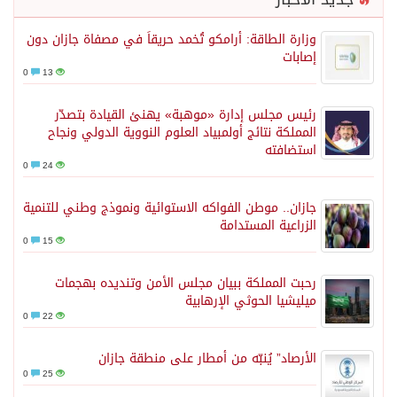
وزارة الطاقة: أرامكو تُخمد حريقاً في مصفاة جازان دون
إصابات
0
13
رئيس مجلس إدارة «موهبة» يهنئ القيادة بتصدّر
المملكة نتائج أولمبياد العلوم النووية الدولي ونجاح
استضافته
0
24
جازان.. موطن الفواكه الاستوائية ونموذج وطني للتنمية
الزراعية المستدامة
0
15
رحبت المملكة ببيان مجلس الأمن وتنديده بهجمات
ميليشيا الحوثي الإرهابية
0
22
الأرصاد” يُنبّه من أمطار على منطقة جازان
0
25