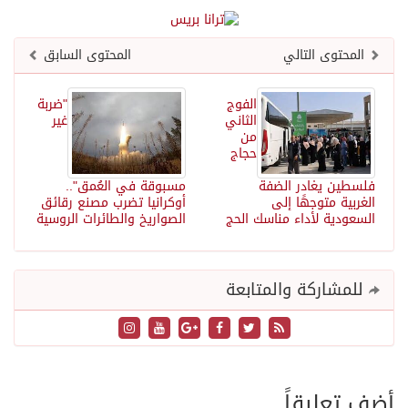
المحتوى التالي
المحتوى السابق
الفوج
"ضربة
الثاني
غير
من
حجاج
فلسطين يغادر الضفة
مسبوقة في العُمق"..
الغربية متوجهًا إلى
أوكرانيا تضرب مصنع رقائق
السعودية لأداء مناسك الحج
الصواريخ والطائرات الروسية
للمشاركة والمتابعة
أضف تعليقاً