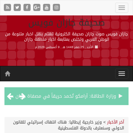
صحيفة جازان فويس
جازان فويس صوت جازان صحيفة الكترونية تهتم بنقل اخبار متنوعة من
الوطن العربي وتختص بمتابعة اخبار منطقة جازان
الأحد , 25 صفر 1448 هـ ,
9 أغسطس 2026 م
وزارة الطاقة: أرامكو تُخمد حريقاً في مصفاة جازان دون إصابات
رئيس مجلس إدارة «موهبة» يهنئ القيادة بتصدّر المملكة نتائج أولمبياد العلوم النووية الدولي ونجاح استضافته
آخر الأخبار
>
وزير خارجية إيطاليا: هناك انتهاك إسرائيلي للقانون
الدولي وسنعترف بالدولة الفلسطينية
جازان.. موطن الفواكه الاستوائية ونموذج وطني للتنمية الزراعية المستدامة